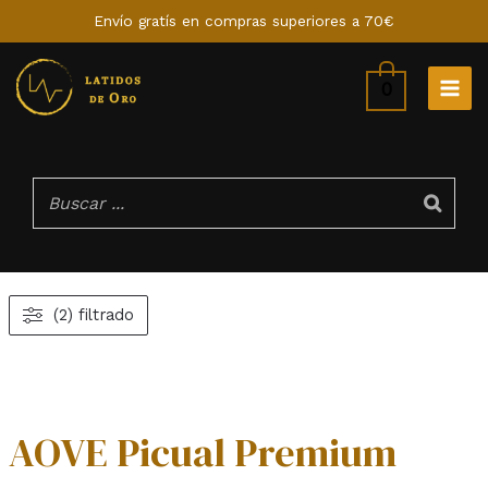
Ir
Envío gratís en compras superiores a 70€
al
contenido
0
MAI
ME
(2) filtrado
AOVE Picual Premium