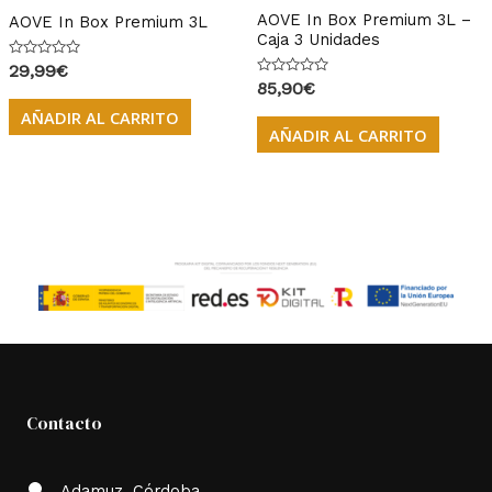
AOVE In Box Premium 3L –
AOVE In Box Premium 3L
Caja 3 Unidades
Valorado
29,99
€
con
Valorado
85,90
€
0
con
de
0
AÑADIR AL CARRITO
5
de
AÑADIR AL CARRITO
5
Contacto
Adamuz, Córdoba