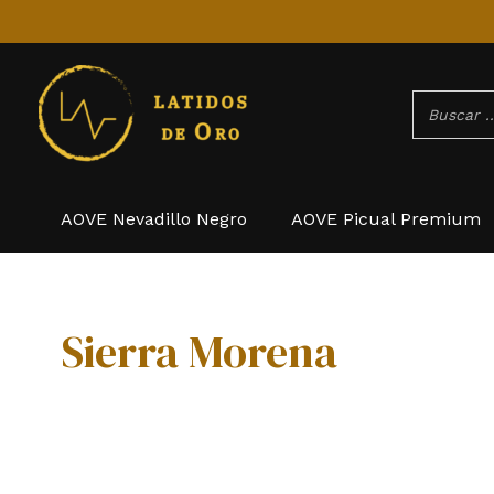
Ir
al
contenido
AOVE Nevadillo Negro
AOVE Picual Premium
Sierra Morena