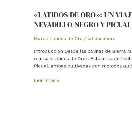
«LATIDOS DE ORO»: UN VIAJ
NEVADILLO NEGRO Y PICUAL
Marca Latidos de Oro
/
latidosdeoro
Introducción Desde las colinas de Sierra M
marca «Latidos de Oro». Este artículo invit
Picual, ambas cultivadas con métodos que 
«LATIDOS
Leer más »
DE
ORO»:
UN
VIAJE
SENSORIAL
CON
EL